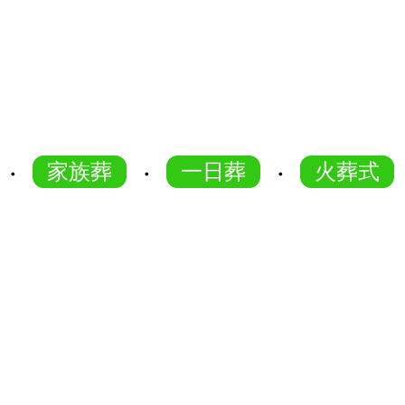
家族葬
一日葬
火葬式
・
・
・