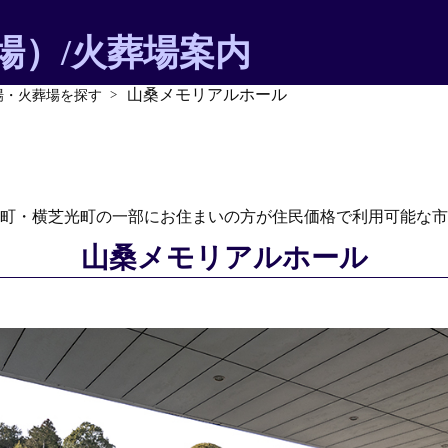
場）/火葬場案内
山桑メモリアルホール
場・火葬場を探す
千葉県の市民/公営斎場・火葬場を探す
千葉県の斎場情報
古町・横芝光町の一部にお住まいの方が住民価格で利用可能な市
山桑メモリアルホール
お葬式/葬儀の形・種類
お葬式の準備
お葬式後の仏事・埋葬の知識