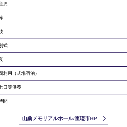
産児
葬
肢
別式
夜
間利用（式場宿泊）
七日等供養
4時間
山桑メモリアルホール/匝瑳市HP