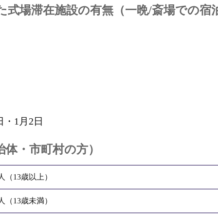
た式場滞在施設の有無（一晩/斎場での宿
日・1月2日
治体・市町村の方）
人（13歳以上）
人（13歳未満）