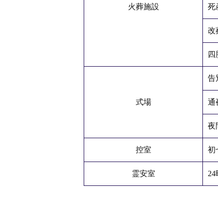
火葬施設
死
改
四
告
式場
通
夜
控室
初
霊安室
2