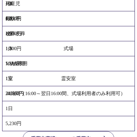
1体
1体
死産児
6,000円
3,000円
1体
四肢等
1,500円
1柩
改葬改葬
1,500円
1体
式場
1,500円
100人席用
50人席用
1室
1室
霊安室
78,560円
38,750円
24時間（16:00～翌日16:00間、式場利用者のみ利用可）
1日
5,230円