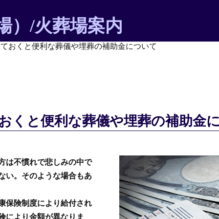
場）/火葬場案内
っておくと便利な葬儀や埋葬の補助金について
千葉県の市民/公営斎場・火葬場を探す
千葉県の斎場情報
おくと便利な葬儀や埋葬の補助金
お葬式/葬儀の形・種類
方は不慣れで悲しみの中で
お葬式の準備
ない。そのような場合もあ
康保険制度により給付され
お葬式後の仏事・埋葬の知識
険により金額が異なりま