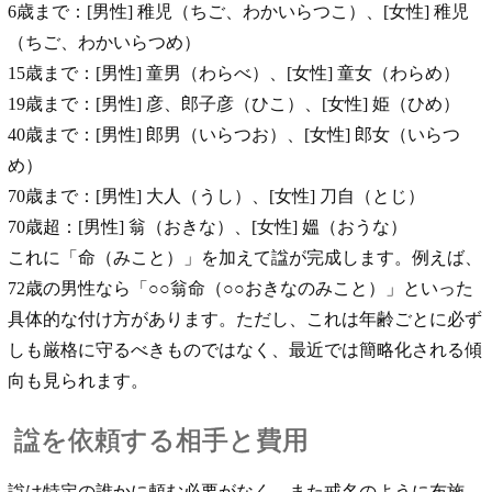
6歳まで：[男性] 稚児（ちご、わかいらつこ）、[女性] 稚児
（ちご、わかいらつめ）
15歳まで：[男性] 童男（わらべ）、[女性] 童女（わらめ）
19歳まで：[男性] 彦、郎子彦（ひこ）、[女性] 姫（ひめ）
40歳まで：[男性] 郎男（いらつお）、[女性] 郎女（いらつ
め）
70歳まで：[男性] 大人（うし）、[女性] 刀自（とじ）
70歳超：[男性] 翁（おきな）、[女性] 媼（おうな）
これに「命（みこと）」を加えて諡が完成します。例えば、
72歳の男性なら「○○翁命（○○おきなのみこと）」といった
具体的な付け方があります。ただし、これは年齢ごとに必ず
しも厳格に守るべきものではなく、最近では簡略化される傾
向も見られます。
諡を依頼する相手と費用
諡は特定の誰かに頼む必要がなく、また戒名のように布施