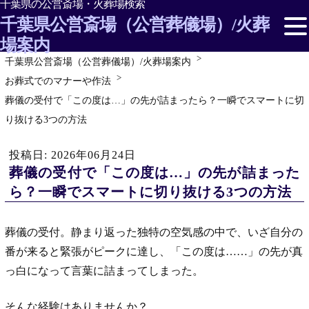
千葉県の公営斎場・火葬場検索
千葉県公営斎場（公営葬儀場）/火葬
場案内
千葉県公営斎場（公営葬儀場）/火葬場案内
千葉県の市民/公営斎場・火葬場を探す
お葬式でのマナーや作法
葬儀の受付で「この度は…」の先が詰まったら？一瞬でスマートに切
千葉県の斎場情報
り抜ける3つの方法
お葬式/葬儀の形・種類
投稿日: 2026年06月24日
葬儀の受付で「この度は…」の先が詰まった
お葬式の準備
ら？一瞬でスマートに切り抜ける3つの方法
お葬式後の仏事・埋葬の知識
葬儀の受付。静まり返った独特の空気感の中で、いざ自分の
お葬式でのマナーや作法
番が来ると緊張がピークに達し、「この度は……」の先が真
っ白になって言葉に詰まってしまった。
そんな経験はありませんか？